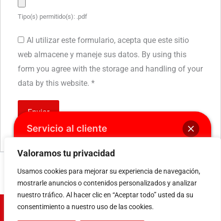
Tipo(s) permitido(s): .pdf
Al utilizar este formulario, acepta que este sitio
web almacene y maneje sus datos. By using this
form you agree with the storage and handling of your
data by this website.
*
Servicio al cliente
Valoramos tu privacidad
Bienvenido a AWA, ¿en que podemos
Empleo siguiente
→
Usamos cookies para mejorar su experiencia de navegación,
ayudarte?
mostrarle anuncios o contenidos personalizados y analizar
nuestro tráfico. Al hacer clic en “Aceptar todo” usted da su
consentimiento a nuestro uso de las cookies.
AWA Ingenieria Ltda.
Carrera 42 # 20c - 38 / 60(1) 3690009